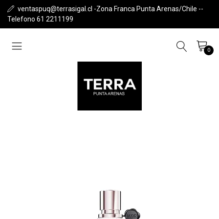
ventaspuq@terrasigal.cl -Zona Franca Punta Arenas/Chile --
Telefono 61 2211199
0