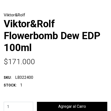
Viktor&Rolf
Viktor&Rolf
Flowerbomb Dew EDP
100ml
$171.000
LB322400
SKU:
1
STOCK: