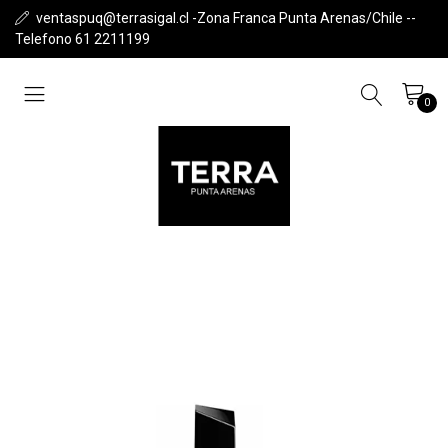
ventaspuq@terrasigal.cl -Zona Franca Punta Arenas/Chile --
Telefono 61 2211199
0