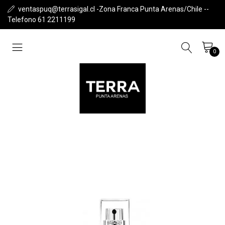
ventaspuq@terrasigal.cl -Zona Franca Punta Arenas/Chile --
Telefono 61 2211199
0