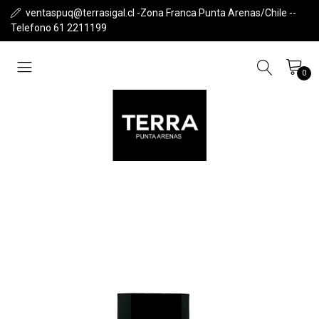
ventaspuq@terrasigal.cl -Zona Franca Punta Arenas/Chile --
Telefono 61 2211199
0