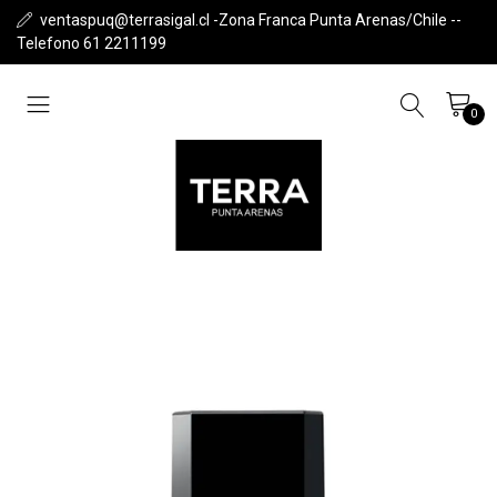
ventaspuq@terrasigal.cl -Zona Franca Punta Arenas/Chile --
Telefono 61 2211199
0