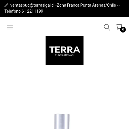
ventaspuq@terrasigal.cl -Zona Franca Punta Arenas/Chile --
Telefono 61 2211199
0