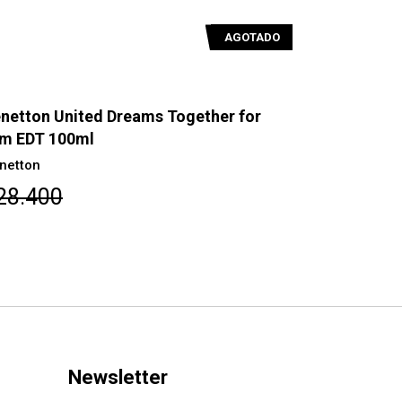
AGOTADO
netton United Dreams Together for
Benetton U
m EDT 100ml
EDT 80ml
netton
Benetton
28.400
$28.400
Newsletter