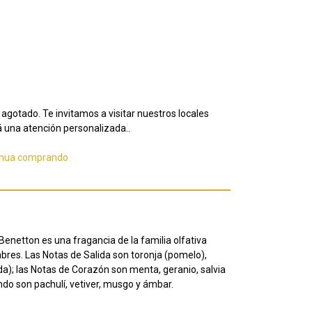
agotado. Te invitamos a visitar nuestros locales
 una atención personalizada..
inua comprando
netton es una fragancia de la familia olfativa
es. Las Notas de Salida son toronja (pomelo),
da); las Notas de Corazón son menta, geranio, salvia
do son pachulí, vetiver, musgo y ámbar.