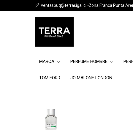
ventaspuq@terrasigal.cl -Zona Franca Punta Are
MARCA
PERFUME HOMBRE
PER
TOM FORD
JO MALONE LONDON