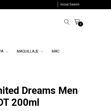
Iniciar Sesión
0
SPA
MAQUILLAJE
MAC
nited Dreams Men
DT 200ml