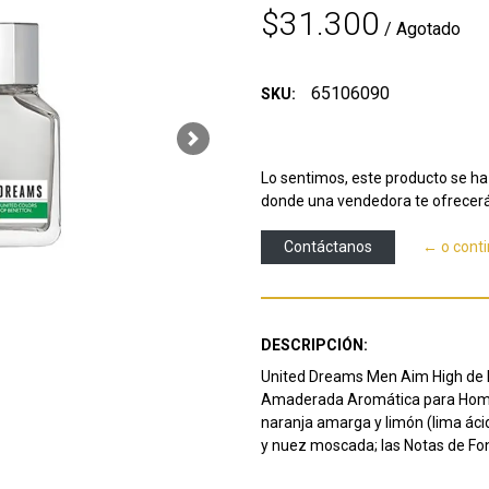
$31.300
/ Agotado
65106090
SKU:
Next
Lo sentimos, este producto se ha 
donde una vendedora te ofrecerá
Contáctanos
← o cont
DESCRIPCIÓN:
United Dreams Men Aim High de Be
Amaderada Aromática para Hombr
naranja amarga y limón (lima áci
y nuez moscada; las Notas de Fon