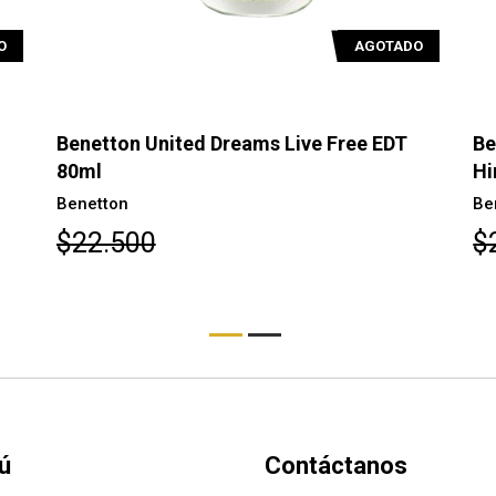
AGOTADO
AGOTADO
ree EDT
Benetton United Dreams Together for
Him EDT 100ml
Benetton
$28.400
ú
Contáctanos