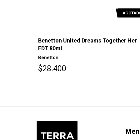
AGOTADO
s Together Her
Benetton United Dreams Live F
80ml
Benetton
$22.500
Men