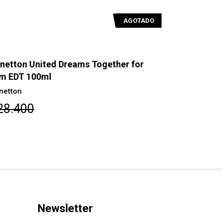
Benetton United Dreams Men Aim High
Ben
EDT 100ml
ED
Benetton
Ben
$28.400
$3
Newsletter