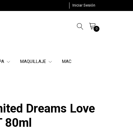
Iniciar Sesión
0
SPA
MAQUILLAJE
MAC
nited Dreams Love
T 80ml