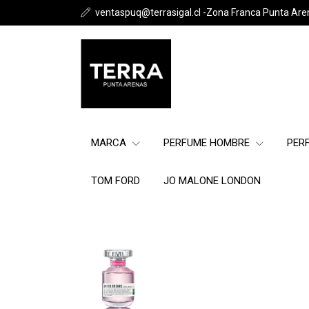
ventaspuq@terrasigal.cl -Zona Franca Punta Are
MARCA
PERFUME HOMBRE
PER
TOM FORD
JO MALONE LONDON