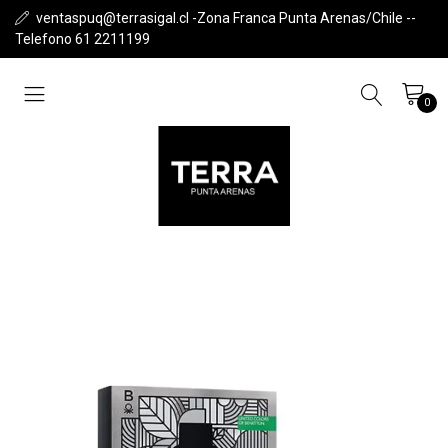
ventaspuq@terrasigal.cl -Zona Franca Punta Arenas/Chile --
Telefono 61 2211199
0