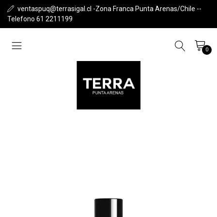
ventaspuq@terrasigal.cl -Zona Franca Punta Arenas/Chile --
Telefono 61 2211199
0