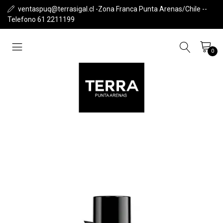
ventaspuq@terrasigal.cl -Zona Franca Punta Arenas/Chile --
Telefono 61 2211199
0