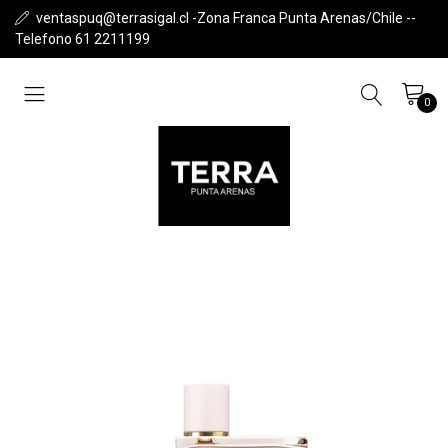
ventaspuq@terrasigal.cl -Zona Franca Punta Arenas/Chile --
Telefono 61 2211199
0