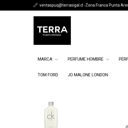
ventaspuq@terrasigal.cl -Zona Franca Punta Are
MARCA
PERFUME HOMBRE
PER
TOM FORD
JO MALONE LONDON