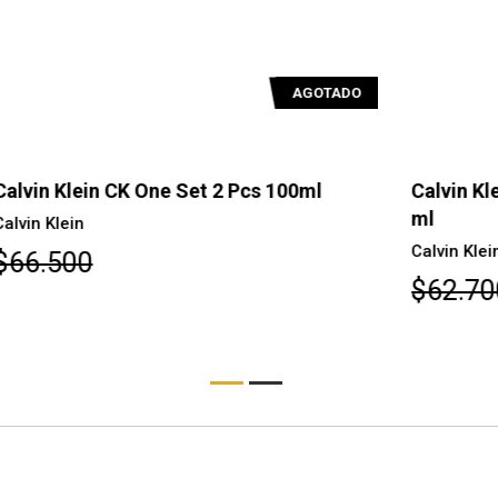
O
AGOTADO
Calvin Klein CK One Essence Parfum 100
Ca
ml
Ca
Calvin Klein
$
$62.700