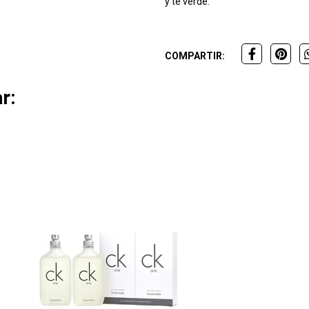
y té verde.
COMPARTIR:
r: