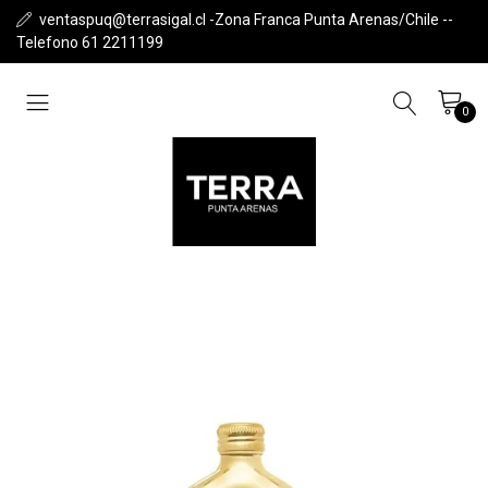
ventaspuq@terrasigal.cl -Zona Franca Punta Arenas/Chile --
Telefono 61 2211199
0