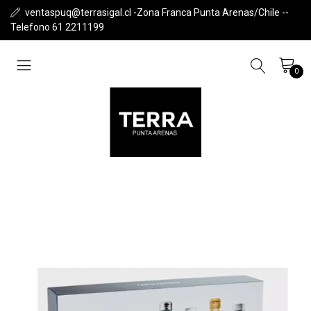
ventaspuq@terrasigal.cl -Zona Franca Punta Arenas/Chile --
Telefono 61 2211199
0