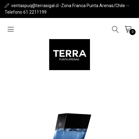
ventaspuq@terrasigal.cl -Zona Franca Punta Arenas/Chile --
Telefono 61 2211199
0