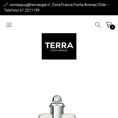
ventaspuq@terrasigal.cl -Zona Franca Punta Arenas/Chile --
Telefono 61 2211199
0