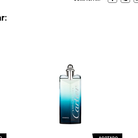
r:
TADO
AGOTADO