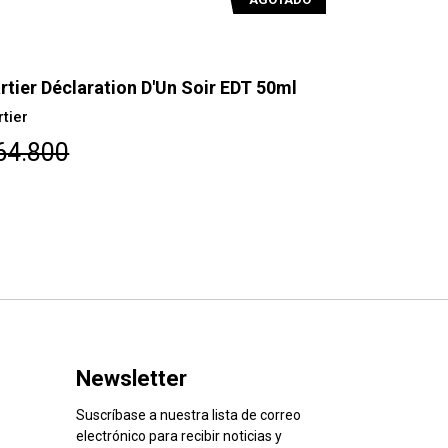
Cartier Eau De Cartier Essence De Bois
Cartier
EDT 100ml
EDT 20
Cartier
Cartier
$76.500
$76.
Newsletter
Suscríbase a nuestra lista de correo
electrónico para recibir noticias y