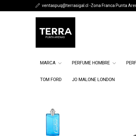
ventaspuq@terrasigal.cl -Zona Franca Punta Are
MARCA
PERFUME HOMBRE
PER
TOM FORD
JO MALONE LONDON