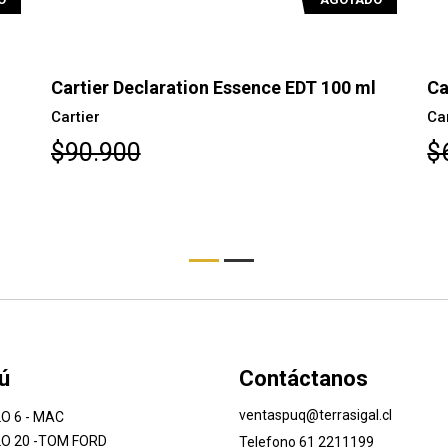
0 ml
Cartier Déclaration D'Un Soir EDT 50ml
Cartier
$64.800
ú
Contáctanos
ventaspuq@terrasigal.cl
O 6 - MAC
O 20 -TOM FORD
Telefono 61 2211199