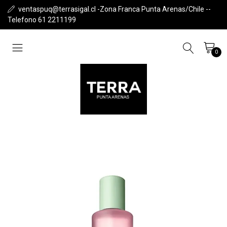
ventaspuq@terrasigal.cl -Zona Franca Punta Arenas/Chile --
Telefono 61 2211199
0