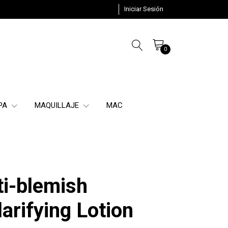
Iniciar Sesión
0
SPA
MAQUILLAJE
MAC
ti-blemish
larifying Lotion