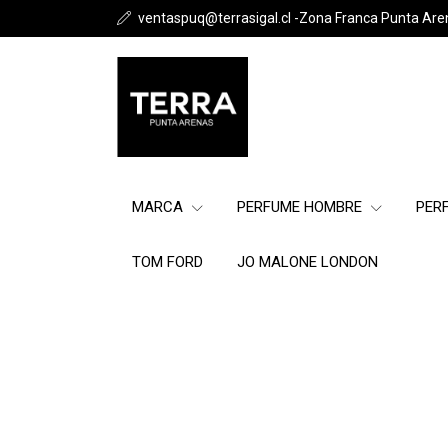
ventaspuq@terrasigal.cl -Zona Franca Punta Are
MARCA
PERFUME HOMBRE
PER
TOM FORD
JO MALONE LONDON