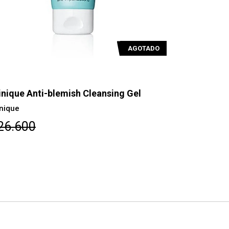
AGOTADO
inique Anti-blemish Cleansing Gel
Clinique A
inique
Clinique
26.600
$26.600