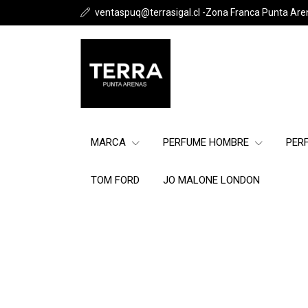
ventaspuq@terrasigal.cl -Zona Franca Punta Are
MARCA
PERFUME HOMBRE
PER
TOM FORD
JO MALONE LONDON