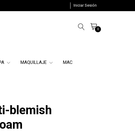
Iniciar Sesión
0
SPA
MAQUILLAJE
MAC
ti-blemish
Foam