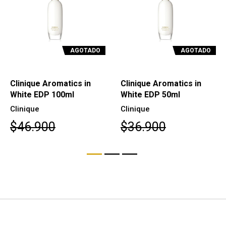
O
AGOTADO
AGOTADO
Clinique Aromatics in
Clinique Aromatics Elixir
White EDP 50ml
EDP 100ml
Clinique
Clinique
$36.900
$69.000