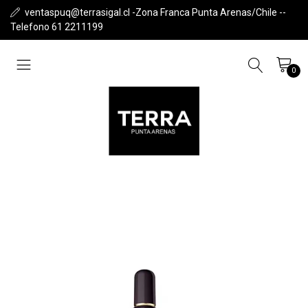
ventaspuq@terrasigal.cl -Zona Franca Punta Arenas/Chile --
Telefono 61 2211199
0