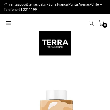
ventaspuq@terrasigal.cl -Zona Franca Punta Arenas/Chile --
Telefono 61 2211199
0