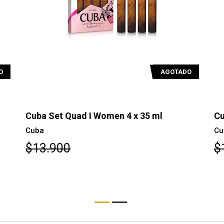
O
AGOTADO
l
Cuba Set Quad I Women 4 x 35 ml
Cu
Cuba
Cu
$13.900
$