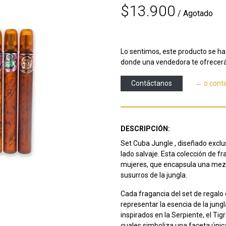
$13.900
/ Agotado
Lo sentimos, este producto se ha 
donde una vendedora te ofrecerá
Contáctanos
← o cont
DESCRIPCIÓN:
Set Cuba Jungle , diseñado excl
lado salvaje. Esta colección de fr
mujeres, que encapsula una mezc
susurros de la jungla.
Cada fragancia del set de regal
representar la esencia de la jung
inspirados en la Serpiente, el Ti
cuales simboliza una faceta únic