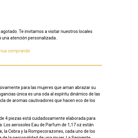
agotado. Te invitamos a visitar nuestros locales
 una atención personalizada..
inua comprando
usivamente para las mujeres que aman abrazar su
agancias única es una oda al espíritu dinámico de las
la de aromas cautivadores que hacen eco de los
o de 4 piezas está cuidadosamente elaborada para
la. Los aerosoles Eau de Parfum de 1,17 oz están
gre, la Cebra y la Rompecorazones, cada uno de los
a de la personalidad de una mujer. La Serpiente