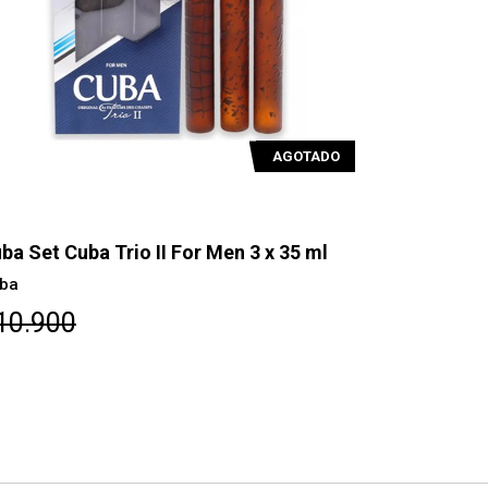
AGOTADO
ba Set Cuba Trio II For Men 3 x 35 ml
Cuba Victo
ba
Cuba
10.900
$4.200