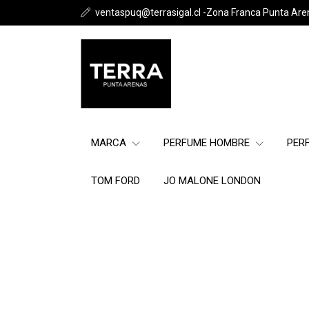
ventaspuq@terrasigal.cl -Zona Franca Punta Are
MARCA
PERFUME HOMBRE
PER
TOM FORD
JO MALONE LONDON