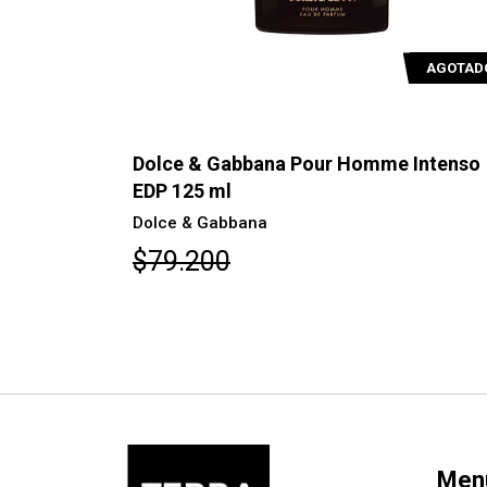
AGOTADO
bbana Pour Homme Intenso
Dolce & Gabbana Lig
Pour Hom...
bana
Dolce & Gabbana
$101.700
Men