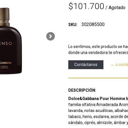
$101.700
/ Agotado
302085500
SKU:
Next
Lo sentimos, este producto se ha 
donde una vendedora te ofrecerá
Contáctanos
← o cont
DESCRIPCIÓN:
Dolce&Gabbana Pour Homme I
familia olfativa Amaderada Arom
lavanda, notas acuáticas, albaha
tabaco, heno, esclarea, acorde de
sándalo, ciprés, almizcle, ámbar 