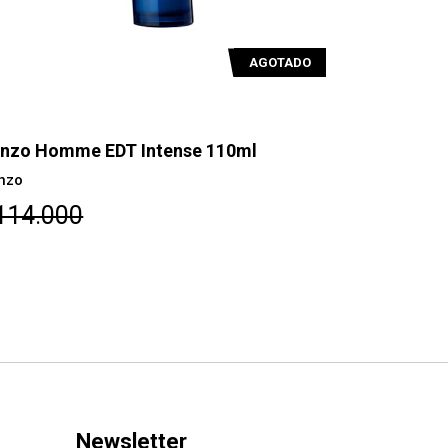
AGOTADO
AGOT
110ml
Kenzo Homme EDT Intense 60ml
Kenzo
$87.400
Newsletter