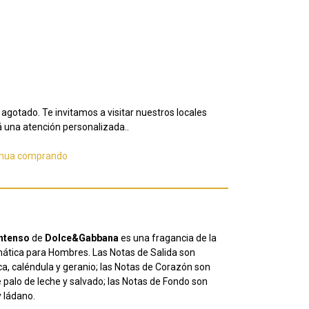
agotado. Te invitamos a visitar nuestros locales
 una atención personalizada..
inua comprando
ntenso
de
Dolce&Gabbana
es una fragancia de la
ática para Hombres. Las Notas de Salida son
ca, caléndula y geranio; las Notas de Corazón son
 palo de leche y salvado; las Notas de Fondo son
y ládano.