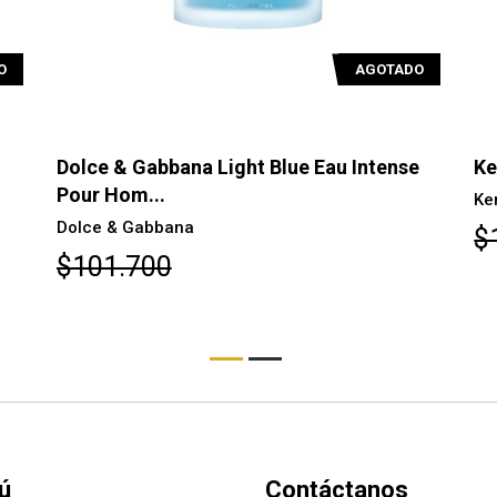
AGOTADO
ht Blue Eau Intense
Kenzo Homme EDT Intense 
Kenzo
$114.000
ú
Contáctanos