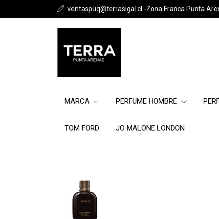
ventaspuq@terrasigal.cl -Zona Franca Punta Are
MARCA
PERFUME HOMBRE
PER
TOM FORD
JO MALONE LONDON