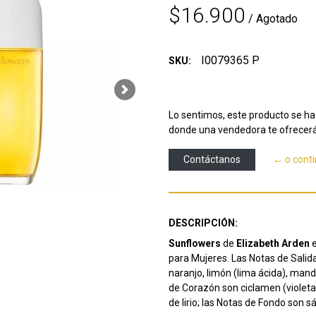
$16.900
/ Agotado
I0079365 P
SKU:
Next
Lo sentimos, este producto se ha 
donde una vendedora te ofrecerá
Contáctanos
← o cont
DESCRIPCIÓN:
Sunflowers
de
Elizabeth Arden
e
para Mujeres. Las Notas de Salid
naranjo, limón (lima ácida), mand
de Corazón son ciclamen (violeta 
de lirio; las Notas de Fondo son 