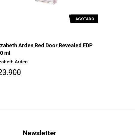
AGOTADO
izabeth Arden Red Door Revealed EDP
Lancome O
0 ml
Lancome
izabeth Arden
$46.600
23.900
Newsletter