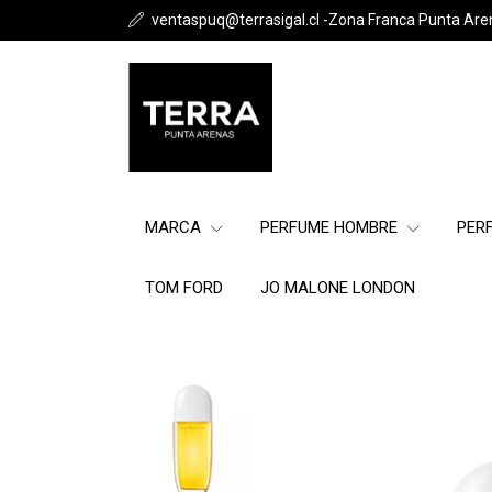
ventaspuq@terrasigal.cl -Zona Franca Punta Are
MARCA
PERFUME HOMBRE
PER
TOM FORD
JO MALONE LONDON