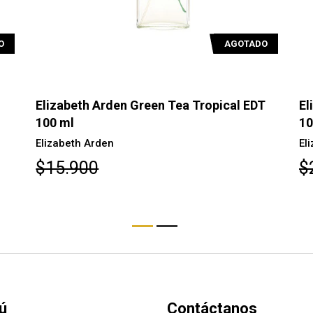
O
AGOTADO
Elizabeth Arden Green Tea Tropical EDT
El
100 ml
10
Elizabeth Arden
El
$15.900
$
ú
Contáctanos