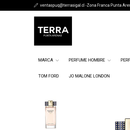
ventaspuq@terrasigal.cl -Zona Franca Punta Are
MARCA
PERFUME HOMBRE
PER
TOM FORD
JO MALONE LONDON