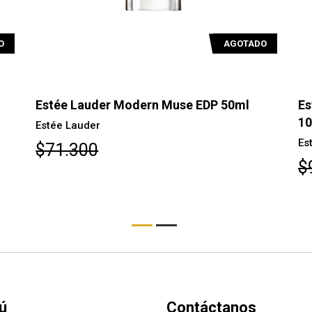
O
AGOTADO
Estée Lauder Modern Muse EDP 50ml
Es
1
Estée Lauder
Es
$71.300
$
ú
Contáctanos