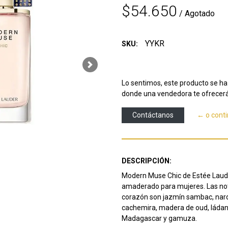
$54.650
/ Agotado
YYKR
SKU:
Next
Lo sentimos, este producto se ha 
donde una vendedora te ofrecerá
Contáctanos
← o cont
DESCRIPCIÓN:
Modern Muse Chic de Estée Lauder,
amaderado para mujeres.
Las no
corazón son jazmín sambac, nar
cachemira, madera de oud, ládano,
Madagascar y gamuza.