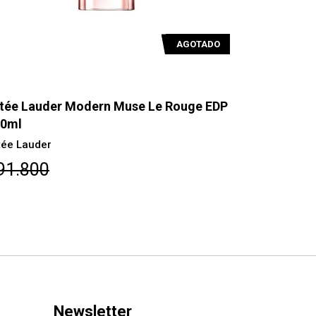
AGOTADO
tée Lauder Modern Muse Le Rouge EDP
Estée Laud
00ml
ML
tée Lauder
Estee Laude
91.800
$79.200
Newsletter