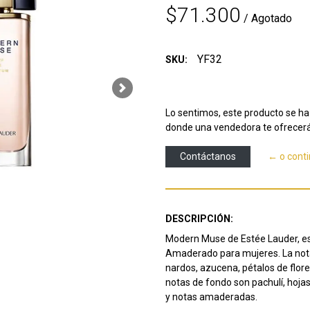
$71.300
/ Agotado
YF32
SKU:
Next
Lo sentimos, este producto se ha 
donde una vendedora te ofrecerá
Contáctanos
← o cont
DESCRIPCIÓN:
Modern Muse de Estée Lauder, es u
Amaderado para mujeres.
La not
nardos, azucena, pétalos de flor
notas de fondo son pachulí, hojas
y notas amaderadas.