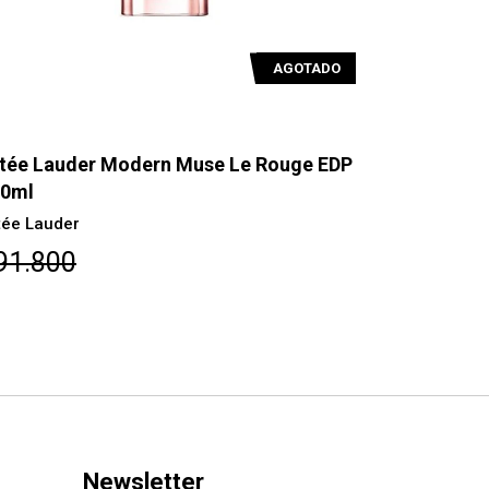
AGOTADO
tée Lauder Modern Muse Le Rouge EDP
Estée Laud
00ml
ML
tée Lauder
Estee Laude
91.800
$79.200
Newsletter