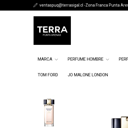
ventaspuq@terrasigal.cl -Zona Franca Punta Are
MARCA
PERFUME HOMBRE
PER
TOM FORD
JO MALONE LONDON