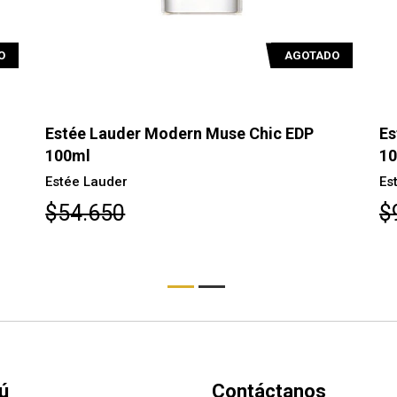
O
AGOTADO
Estée Lauder Modern Muse Chic EDP
Es
100ml
1
Estée Lauder
Es
$54.650
$
ú
Contáctanos