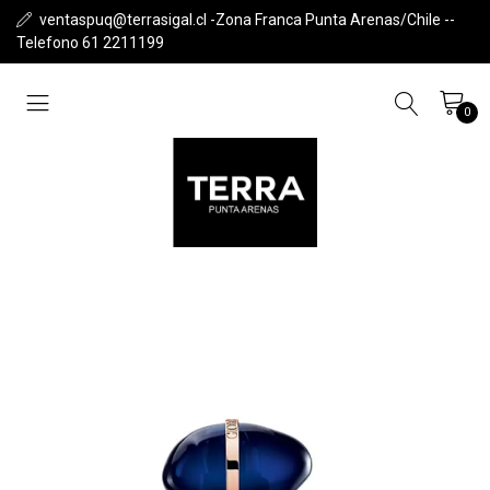
ventaspuq@terrasigal.cl -Zona Franca Punta Arenas/Chile --
Telefono 61 2211199
0