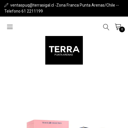
ventaspuq@terrasigal.cl -Zona Franca Punta Arenas/Chile --
Telefono 61 2211199
0