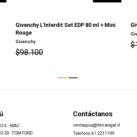
0 ml + Mini
Givenchy L'Interdit EDP 50ml
Givenchy
$114.000
ú
Contáctanos
ventaspuq@terrasigal.cl
O 6 - MAC
O 20 -TOM FORD
Telefono 61 2211199