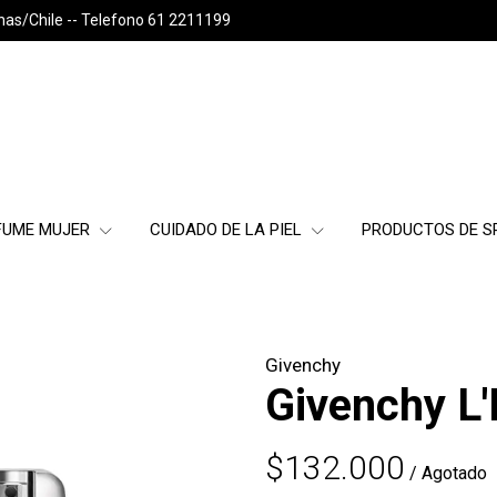
nas/Chile -- Telefono 61 2211199
FUME MUJER
CUIDADO DE LA PIEL
PRODUCTOS DE 
Givenchy
Givenchy L'
$132.000
/ Agotado