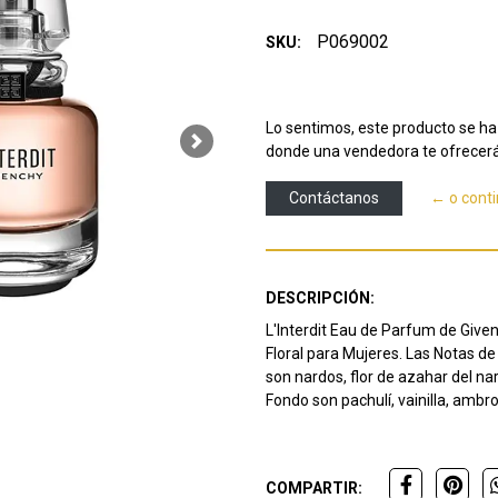
P069002
SKU:
Lo sentimos, este producto se ha 
Next
donde una vendedora te ofrecerá
Contáctanos
← o cont
DESCRIPCIÓN:
L'Interdit Eau de Parfum de Given
Floral para Mujeres. Las Notas d
son nardos, flor de azahar del n
Fondo son pachulí, vainilla, ambro
COMPARTIR: