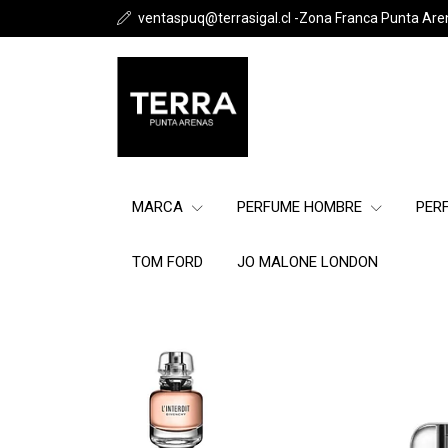
ventaspuq@terrasigal.cl -Zona Franca Punta Are
MARCA
PERFUME HOMBRE
PER
TOM FORD
JO MALONE LONDON