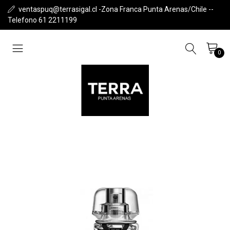
ventaspuq@terrasigal.cl -Zona Franca Punta Arenas/Chile --
Telefono 61 2211199
0