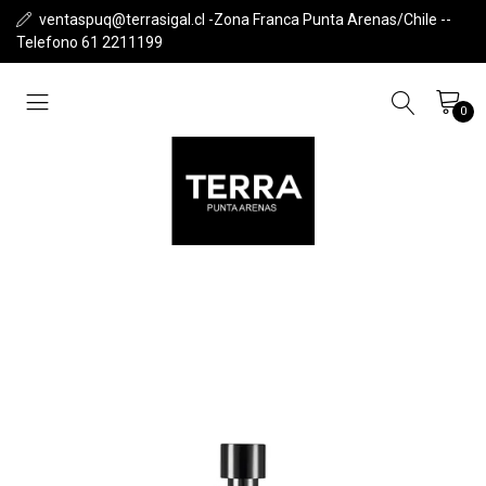
ventaspuq@terrasigal.cl -Zona Franca Punta Arenas/Chile --
Telefono 61 2211199
0