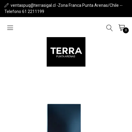
ventaspuq@terrasigal.cl -Zona Franca Punta Arenas/Chile --
Telefono 61 2211199
0