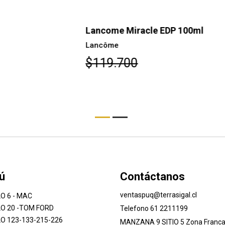
Lancome Miracle EDP 100ml
La
Lancôme
La
$119.700
$
ú
Contáctanos
ventaspuq@terrasigal.cl
O 6 - MAC
O 20 -TOM FORD
Telefono 61 2211199
O 123-133-215-226
MANZANA 9 SITIO 5 Zona Franca