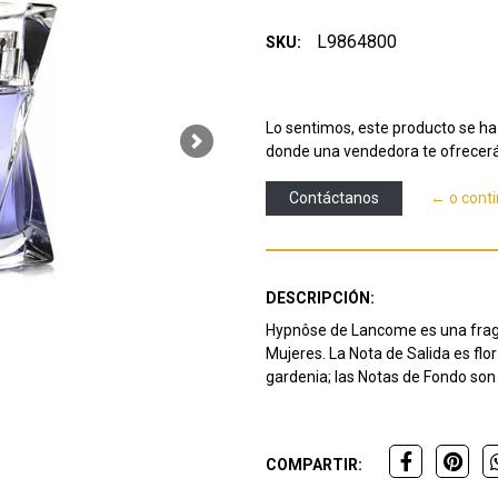
L9864800
SKU:
Lo sentimos, este producto se ha 
Next
donde una vendedora te ofrecerá
Contáctanos
← o cont
DESCRIPCIÓN:
Hypnôse de Lancome es una fraganc
Mujeres. La Nota de Salida es flo
gardenia; las Notas de Fondo son v
COMPARTIR: