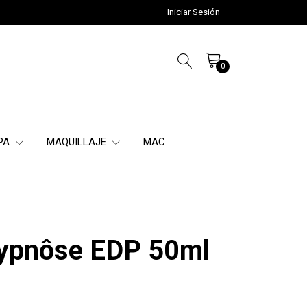
Iniciar Sesión
0
SPA
MAQUILLAJE
MAC
ypnôse EDP 50ml