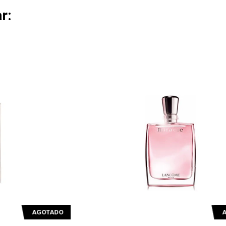
r:
O
AGOTADO