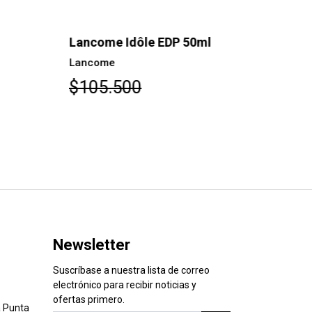
ncome Idôle EDP 50ml
Lancome M
ncome
Lancôme
105.500
$93.100
Newsletter
Suscríbase a nuestra lista de correo
electrónico para recibir noticias y
ofertas primero.
 Punta