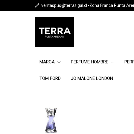
ventaspuq@terrasigal.cl -Zona Franca Punta Are
MARCA
PERFUME HOMBRE
PER
TOM FORD
JO MALONE LONDON