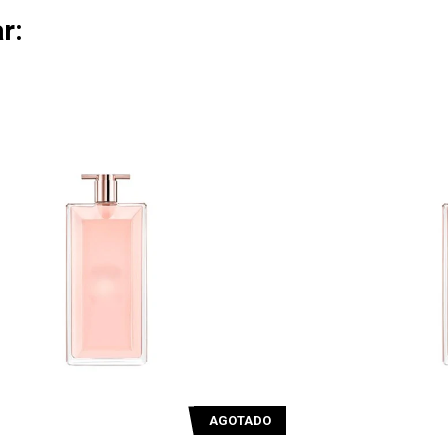
r:
O
AGOTADO