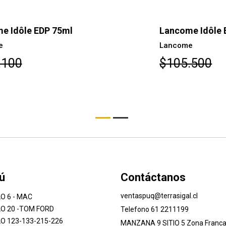
Lancome Idôle EDP 50ml
La
Lancome
La
$105.500
$
ú
Contáctanos
ventaspuq@terrasigal.cl
O 6 - MAC
O 20 -TOM FORD
Telefono 61 2211199
O 123-133-215-226
MANZANA 9 SITIO 5 Zona Franca