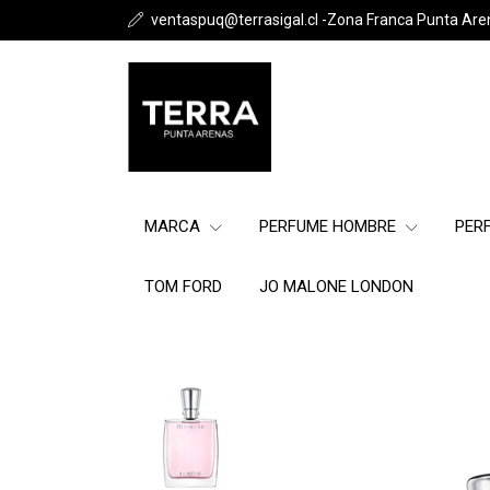
ventaspuq@terrasigal.cl -Zona Franca Punta Are
MARCA
PERFUME HOMBRE
PER
TOM FORD
JO MALONE LONDON