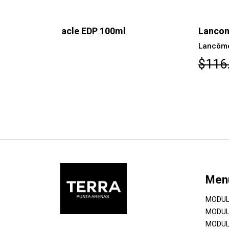
Lancome Idôle EDP 75ml
Lancôme
$116.100
Men
MODUL
MODUL
MODUL