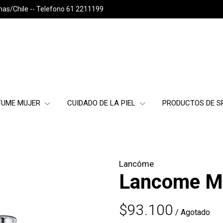
nas/Chile -- Telefono 61 2211199
FUME MUJER
CUIDADO DE LA PIEL
PRODUCTOS DE 
Lancôme
Lancome Mi
$93.100
/ Agotado