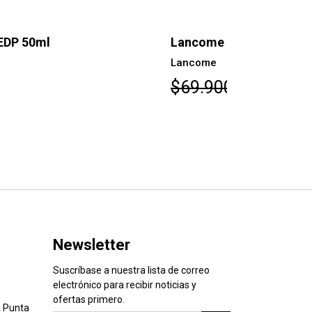
ncome Hypnôse EDP 50ml
Lancome O
ncome
Lancome
69.900
$46.600
Newsletter
Suscríbase a nuestra lista de correo
electrónico para recibir noticias y
ofertas primero.
 Punta