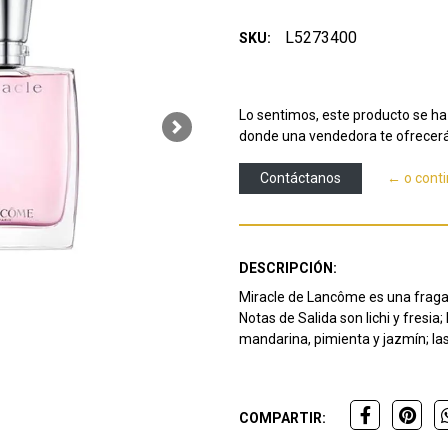
L5273400
SKU:
Lo sentimos, este producto se ha 
Next
donde una vendedora te ofrecerá
Contáctanos
← o cont
DESCRIPCIÓN:
Miracle de Lancôme es una fraganc
Notas de Salida son lichi y fresia;
mandarina, pimienta y jazmín;
la
COMPARTIR: