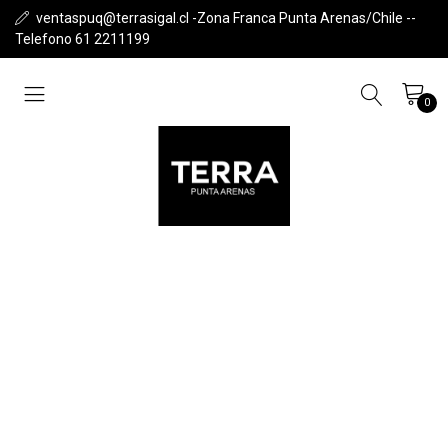
ventaspuq@terrasigal.cl -Zona Franca Punta Arenas/Chile --
Telefono 61 2211199
0