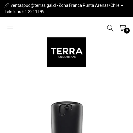
ventaspuq@terrasigal.cl -Zona Franca Punta Arenas/Chile --
Telefono 61 2211199
0