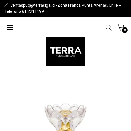
ventaspuq@terrasigal.cl -Zona Franca Punta Arenas/Chile --
Telefono 61 2211199
0