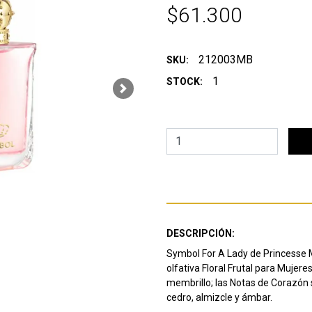
$61.300
212003MB
SKU:
1
STOCK:
Next
DESCRIPCIÓN:
Symbol For A Lady de Princesse M
olfativa Floral Frutal para Mujere
membrillo; las Notas de Corazón s
cedro, almizcle y ámbar.