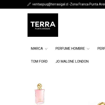
ventaspuq@terrasigal.cl -Zona Franca Punta Are
MARCA
PERFUME HOMBRE
PER
TOM FORD
JO MALONE LONDON