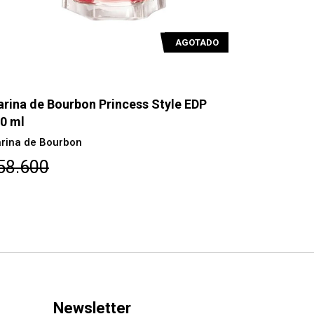
AGOTADO
rina de Bourbon Princess Style EDP
Marina de 
0 ml
100 ml
rina de Bourbon
Marina de B
58.600
$58.900
Newsletter