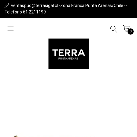
ventaspuq@terrasigal.cl -Zona Franca Punta Arenas/Chile --
Telefono 61 2211199
0