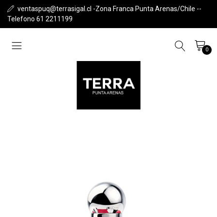
ventaspuq@terrasigal.cl -Zona Franca Punta Arenas/Chile --
Telefono 61 2211199
0