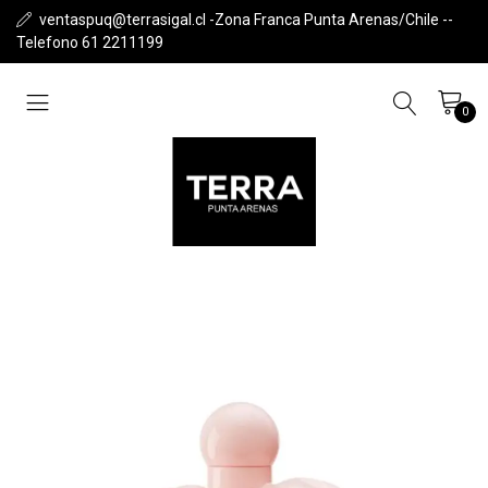
ventaspuq@terrasigal.cl -Zona Franca Punta Arenas/Chile --
Telefono 61 2211199
0