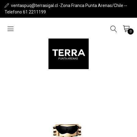
ventaspuq@terrasigal.cl -Zona Franca Punta Arenas/Chile --
Telefono 61 2211199
0