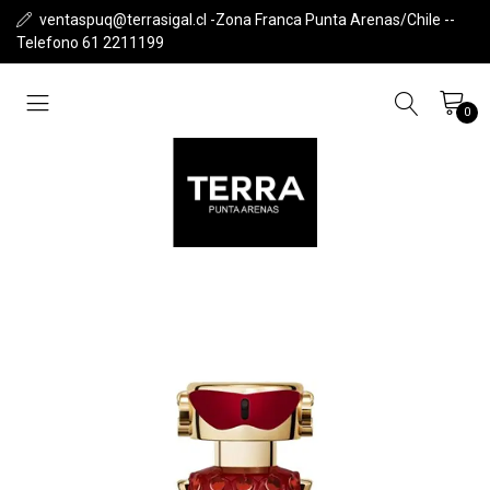
ventaspuq@terrasigal.cl -Zona Franca Punta Arenas/Chile --
Telefono 61 2211199
0