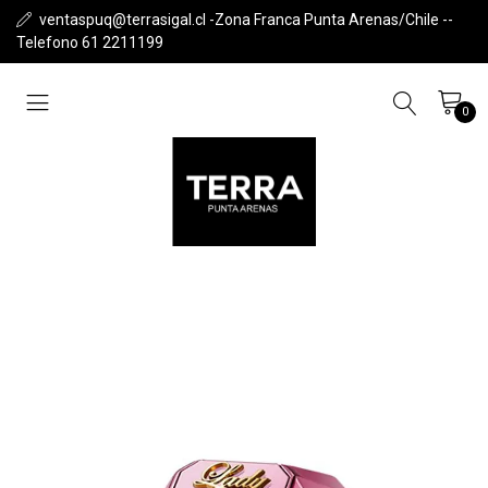
ventaspuq@terrasigal.cl -Zona Franca Punta Arenas/Chile --
Telefono 61 2211199
0