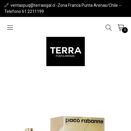
ventaspuq@terrasigal.cl -Zona Franca Punta Arenas/Chile --
Telefono 61 2211199
0