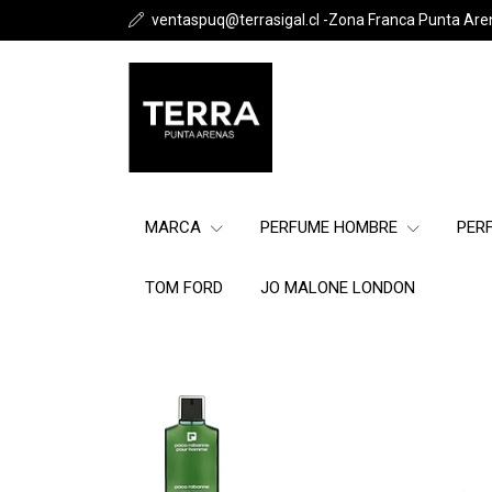
ventaspuq@terrasigal.cl -Zona Franca Punta Are
MARCA
PERFUME HOMBRE
PER
TOM FORD
JO MALONE LONDON