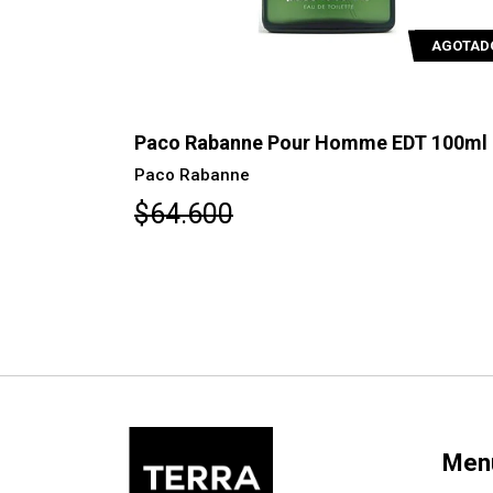
AGOTADO
T 100ml
Paco Rabanne Phantom EDT 150ml
Paco Rabanne
$131.100
Men