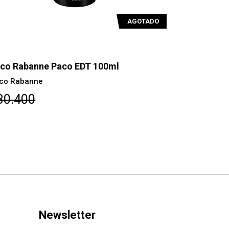
co Rabanne Phantom Parfum 150ml
Paco Raba
cargable
Paco Raban
co Rabanne
$92.700
143.500
Newsletter