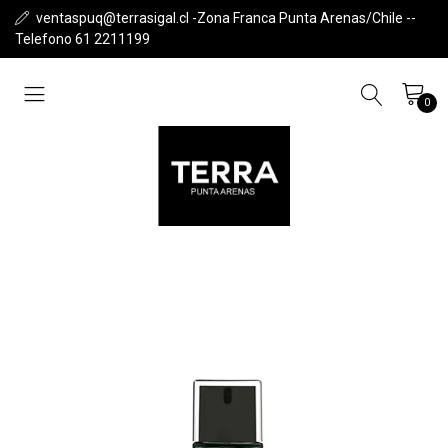
ventaspuq@terrasigal.cl -Zona Franca Punta Arenas/Chile --
Telefono 61 2211199
0