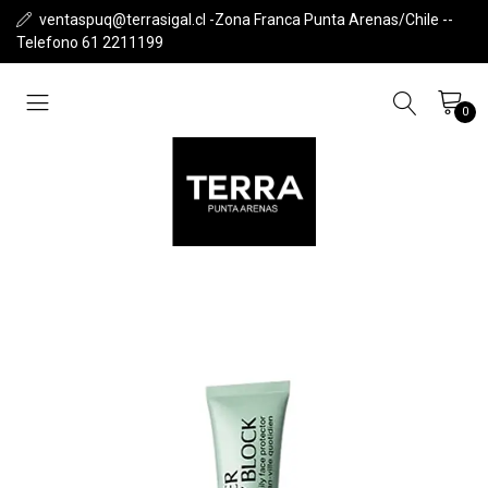
ventaspuq@terrasigal.cl -Zona Franca Punta Arenas/Chile --
Telefono 61 2211199
0